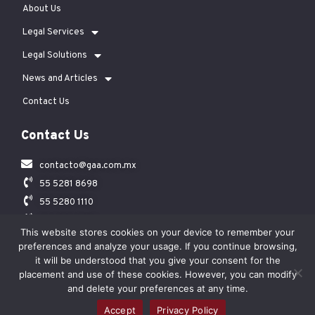
About Us
Legal Services
Legal Solutions
News and Articles
Contact Us
Contact Us
contacto@gaa.com.mx
55 5281 8698
55 5280 1110
55 5280 7618
This website stores cookies on your device to remember your
Arquímedes 31/23 Colonia Polanco Ciudad de México 11560
preferences and analyze your usage. If you continue browsing,
it will be understood that you give your consent for the
placement and use of these cookies. However, you can modify
Copyright © 2023 Giménez & Asociados Abogados S.C. |
Privacy
Notice
and delete your preferences at any time.
Accept
Privacy Policy